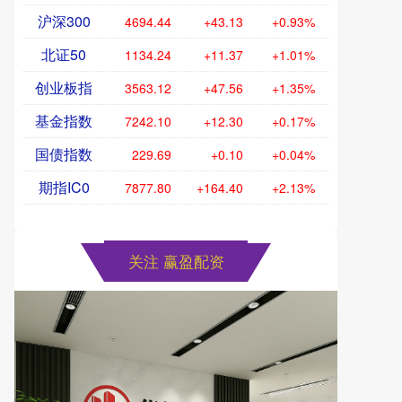
沪深300
4694.44
+43.13
+0.93%
北证50
1134.24
+11.37
+1.01%
创业板指
3563.12
+47.56
+1.35%
基金指数
7242.10
+12.30
+0.17%
国债指数
229.69
+0.10
+0.04%
期指IC0
7877.80
+164.40
+2.13%
关注 赢盈配资