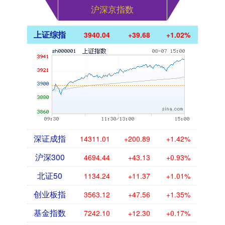
沪深京指数
上证综指
3940.04
+39.68
+1.02%
深证成指
14311.01
+200.89
+1.42%
沪深300
4694.44
+43.13
+0.93%
北证50
1134.24
+11.37
+1.01%
创业板指
3563.12
+47.56
+1.35%
基金指数
7242.10
+12.30
+0.17%