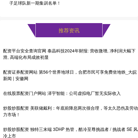
子足球队新一期集训名单！
推荐资讯
配资平台安全查询官网 泰晶科技2024年财报: 营收微增, 净利润大幅下
滑, 高端化布局成效初显
配资证券配资网站 第56个世界地球日，合肥市民可享免费坐地铁_大皖
新闻 | 安徽网
在线股票配资门户网站 泽宇智能：公司虚拟电厂暂无实际收入
炒股炒股配资 美联储戴利：年底前降息两次很合理，等太久恐伤及劳动
力市场！
炒股炒股配资 独特三末端 3DHP 热管，酷冷至尊挑战者 / 挑战者 SE 风
冷上市