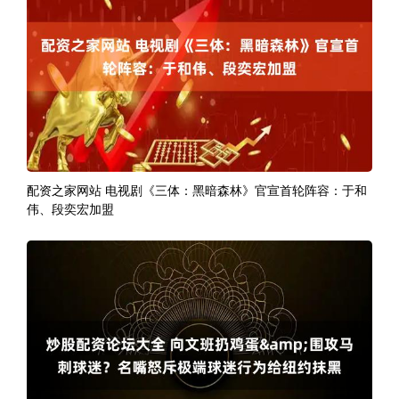
配资之家网站 电视剧《三体：黑暗森林》官宣首轮阵容：于和
伟、段奕宏加盟