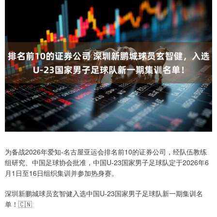
为备战2026年爱知-名古屋亚运会排名前10的证券公司，经队伍教练
组研究、中国足球协会批准，中国U-23国家男子足球队定于2026年6
月1日至16日组织集训并参加热身赛。
深圳新鹏城球员玄智健入选中国U-23国家男子足球队新一期集训名
单！🇨🇳