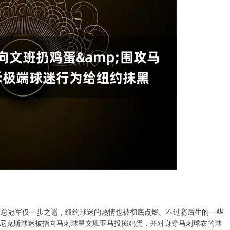
距离总冠军仅一步之遥，纽约球迷的热情也被彻底点燃。不过赛后生的一些
端尼克斯球迷被指向马刺球星文班亚马投掷鸡蛋，并对身穿马刺球衣的球