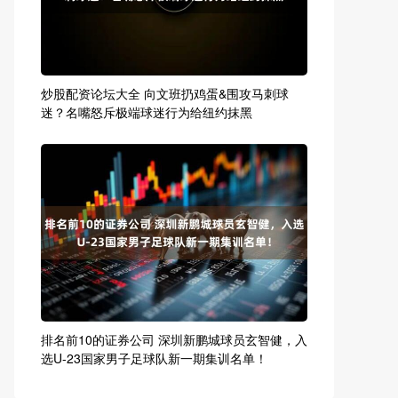
炒股配资论坛大全 向文班扔鸡蛋&围攻马刺球
迷？名嘴怒斥极端球迷行为给纽约抹黑
排名前10的证券公司 深圳新鹏城球员玄智健，入
选U-23国家男子足球队新一期集训名单！