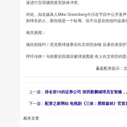
迷进行言语骚扰甚至肢体冲突。
对此，知名媒体人Mike Greenberg今日在节目中
刺球衣的人，那你就是一个耻辱。你不仅是在给纽约这座
相关新闻：
疯狂的纽约！尼克斯球迷赛后向文班扔杂物 后者在保安护
呼吁冷静！马刺赛后回酒店被球迷围观 有人向文班扔鸡蛋
赢盈配资提示：
上一篇：
排名前10的证券公司 深圳新鹏城球员玄智健，
下一篇：
配资之家网站 电视剧《三体：黑暗森林》官宣
相关文章