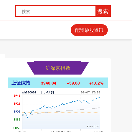
搜索
配资炒股资讯
沪深京指数
上证综指
3940.04
+39.68
+1.02%