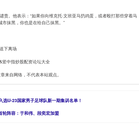
公开发声谴责。他表示：“如果你向维克托·文班亚马扔鸡蛋，或者殴打那些穿着马
城市抹黑，你也是在给自己抹黑。”
送下离场
&竖中指炒股配资论坛大全
文章来自网络，不代表本站观点。
入选U-23国家男子足球队新一期集训名单！
首轮阵容：于和伟、段奕宏加盟